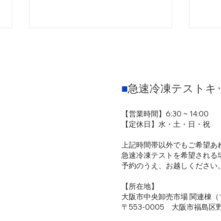
■
急速冷凍テストキ
【営業時間】6:30 ~ 14:00
【定休日】水・土・日・祝
日本醸造機械用品総合展示会
ゴー
2026 in 広島 出展のお知ら
のお
上記時間帯以外でもご希望あ
せ
急速冷凍テストを希望される
予約のうえ、お越しください
【所在地】
大阪市中央卸売市場 関連棟（
〒553-0005 大阪市福島区野