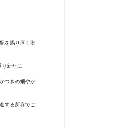
配を賜り厚く御
通り新たに
かつきめ細やか
進する所存でご