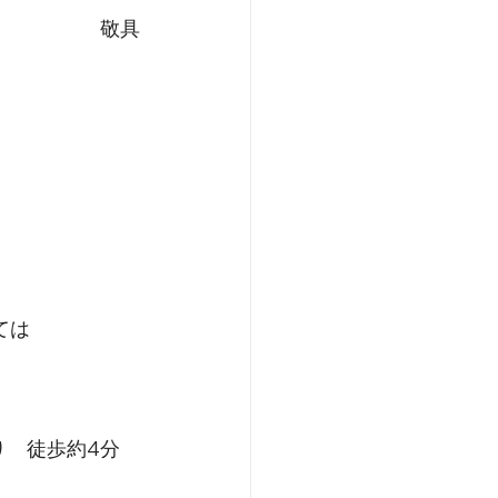
敬具
ては
り　徒歩約4分