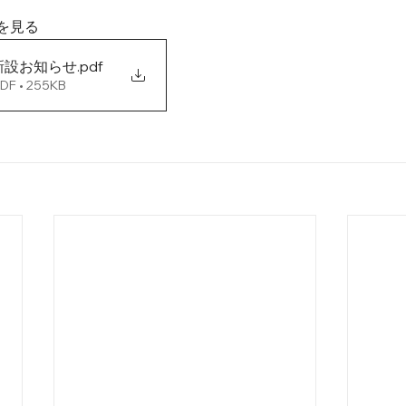
を見る
新設お知らせ
.pdf
 • 255KB